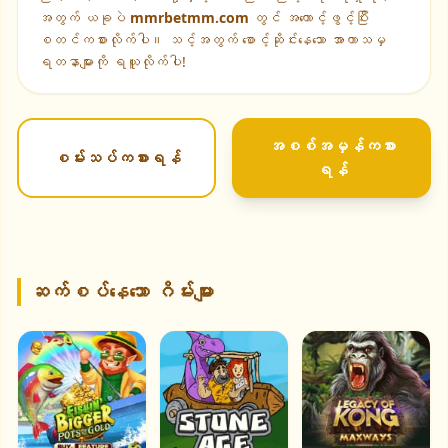
အတွက် ယခုပဲ
mmrbetmm.com
တွင် အကောင့်ဖွင့်ပြီး
စတင်ကစားလိုက်ပါ။ သင့်အတွက် စောင့်ဆိုင်းနေသော အာကာသမှ
ရတနာများကို ရယူလိုက်ပါ!
အစစ်အမှန်ကစား
စမ်းသပ်ကစားရန်
ရန်
ဆက်စပ်နေသော ဂိမ်းများ