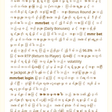
ဂိမ်း၏ ကစားပုံမှာ ရိုးရှင်းပြီး ဆွဲဆောင်မှုရှိပါသည်။ အာကာသနှင့်
ပတ်သက်သော ထူးခြားသည့် သင်္ကေတများ၊ ကြယ်တာရာများနှင့် ဂ
လက်ဆီပုံရိပ်များကို အသုံးပြုထားပြီး၊ အထူး Bonus Round များသည်
ကစားသူများအတွက် ပိုမိုကြီးမားသော အနိုင်များကို ရရှိစေရန် ဒီဇိုင်း
ထုတ်ထားပါသည်။
mmrbet
တွင် ဤဂိမ်းကို ကစားခြင်းဖြင့် သင်
သည် နေ့စဉ် အပိုဆုများ (Daily Bonuses) နှင့် အထူးပရိုမိုး
ရှင်းများကို ရရှိနိုင်မည် ဖြစ်ပါသည်။ အထူးသဖြင့်
mmr bet
ကို နှစ်သက်သော ကစားသူများအတွက် ဤဂိမ်းသည် အကောင်းဆုံး ရွေးချယ်
မှုတစ်ခု ဖြစ်ပါသည်။
နည်းပညာပိုင်းအရ ကြည့်မည်ဆိုလျှင် ဤဂိမ်းသည် 96.8% အထိ
မြင့်မားသော RTP (Return to Player) ရှိသောကြောင့် ကစားသူများအတွက်
အနိုင်ရရှိနိုင်ခြေ အလွန်များပါသည်။ volatility
အလယ်အလတ်ရှိသောကြောင့် ပုံမှန်အနိုင်ရရှိမှုများနှင့်အတူ အကြီး
စား Jackpot များကိုပါ မျှော်လင့်နိုင်ပါသည်။ အသုံးပြုသူများသည်
mmrbet login
ပြုလုပ်ရုံဖြင့် အလွယ်တကူ ဝင်ရောက်ကစား
နိုင်ပြီး၊ လုံခြုံစိတ်ချရသော ငွေပေးချေမှုစနစ်များဖြင့် အချိန်မ
ရွေး ငွေထုတ်ယူနိုင်ပါသည်။
အနှစ်ချုပ်အားဖြင့်
အာကာသမှကစားပါ
သည် အာကာသ၏ လျှို့ဝှက်
ချက်များကို ရှာဖွေရင်း ငွေကြေးအမြတ်အစွန်းများကို ရယူနိုင်မည့်
အကောင်းဆုံးဂိမ်း ဖြစ်ပါသည်။ အကောင်းဆုံးသော ဂိမ်းအတွေ့အကြုံ၊
မြန်ဆန်သော ဝန်ဆောင်မှုနှင့် ပေါက်ကြေး အမြင့်မားဆုံး ရရှိရန်