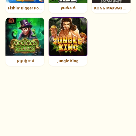
Fishin' Bigger Pots Of Gold™
ကျောက်ခေတ်
KONG MAXWAY ၏အမွေ
ဝူဒူးဆွဲကပ်
Jungle King