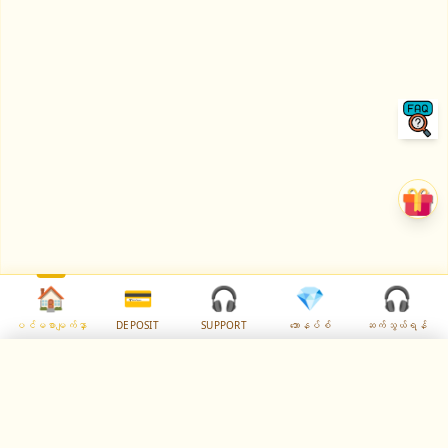
🏠
💳
🎧
💎
🎧
ပင်မစာမျက်နှာ
DEPOSIT
SUPPORT
ဘောနပ်စ်
ဆက်သွယ်ရန်
✕
Select Language
🇲🇲
✓
Myanmar