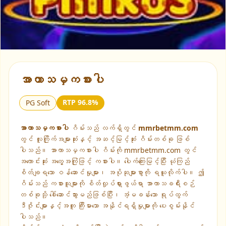
▶
အာကာသမှကစားပါ
RTP 96.8%
PG Soft
အာကာသမှကစားပါ
ဂိမ်းသည် လက်ရှိတွင်
mmrbetmm.com
တွင် လူကြိုက်အများဆုံးနှင့် အဆင့်မြင့်ဆုံး ဂိမ်းတစ်ခု ဖြစ်
ပါသည်။ အာကာသမှကစားပါ ဂိမ်းကို mmrbetmm.com တွင်
အကောင်းဆုံး အတွေ့အကြုံဖြင့် ကစားပါ။ ပေါက်ကြေးမြင့်ပြီး ယုံကြည်
စိတ်ချရသော ဝန်ဆောင်မှုများ၊ အပိုဆုများစွာကို ရယူလိုက်ပါ။ ဤ
ဂိမ်းသည် ကစားသူများကို စိတ်လှုပ်ရှားဖွယ်ရာ အာကာသခရီးစဉ်
တစ်ခုသို့ ခေါ်ဆောင်သွားမည်ဖြစ်ပြီး၊ အံ့မခန်းသော ရုပ်ထွက်
ဒီဇိုင်းများနှင့်အတူ ကြီးမားသော အနိုင်ရရှိမှုများကို ပေးစွမ်းနိုင်
ပါသည်။