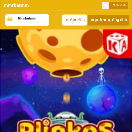
mmrbetmm
ဘာသာစကား
ဝင်ရောက်ပါ
အခုပဲစာရင်းသွင်းပါ