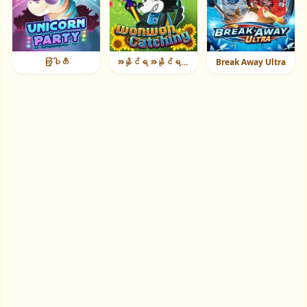
ကြံ့ပါတီ
အနိုင်ရအနိုင်ရရှိခဲ့သည်
Break Away Ultra