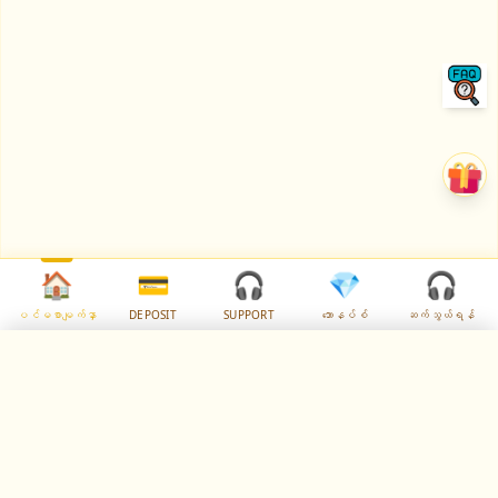
🏠
💳
🎧
💎
🎧
ပင်မစာမျက်နှာ
DEPOSIT
SUPPORT
ဘောနပ်စ်
ဆက်သွယ်ရန်
✕
Select Language
🇲🇲
✓
Myanmar