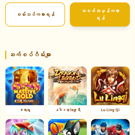
အစစ်အမှန်ကစား
စမ်းသပ်ကစားရန်
ရန်
ဆက်စပ်ဂိမ်းများ
ဧရာရွှေ
နဂါးဒဏ္ leg ာရီ
Lu Ling Qi