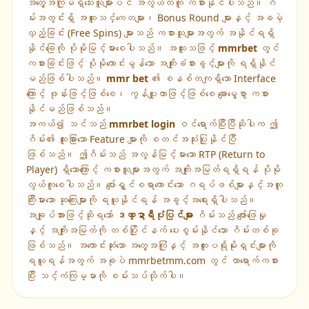
အတွေ့အကြုံမရှိသေးသူများပင် အလွယ်တကူ ကစားနိုင်ပါသည်။ ဂိ
မ်းအတွင်းရှိ အထူးသင်္ကေတများ၊ Bonus Round များနှင့် အခမဲ့
လှည့်ခြင်း (Free Spins) များသည် ကစားသူများအတွက် အနိုင်ရရှိ
နိုင်ခြေကို ပိုမိုမြင့်မားစေပါသည်။ အထူးသဖြင့်
mmrbet
တွင်
ကစားခြင်းဖြင့် ပိုမိုကောင်းမွန်သော အကျိုးခံစားခွင့်များကို ရရှိနိုင်
မည်ဖြစ်ပါသည်။
mmr bet
၏ စနစ်တကျရှိသော Interface
ကြောင့် ဖုန်းဖြင့်ဖြစ်စေ၊ ကွန်ပျူတာဖြင့်ဖြစ်စေ ချောမွေ့စွာ ကစား
နိုင်မည်ဖြစ်သည်။
အကယ်၍ သင်သည်
mmrbet login
ဝင်ရောက်ပြီးပြီဆိုပါက ဤ
ဂိမ်း၏ ထူးခြားသော Feature များကို စတင်အသုံးပြုနိုင်ပြီ
ဖြစ်သည်။ ဤဂိမ်းသည် အလွန်မြင့်မားသော RTP (Return to
Player) ရှိသောကြောင့် ကစားသူများအတွက် အကျိုးအမြတ်ရရှိရန် ပိုမို
လွယ်ကူစေပါသည်။ ပျော်ရွှင်စရာကောင်းသော ဂရပ်ဖစ်များနှင့်အတူ
ကြီးမားသော ဆုကြေးများကို ရယူနိုင်ရန် အခွင့်အရေးရှိပါသည်။
အချုပ်အားဖြင့်ဆိုရသော်
ဒဏ္ဍာရီပုံပြင်များ
ဂိမ်းသည် ဖျော်ဖြေမှု
နှင့် အကျိုးအမြတ်ကို တစ်ပြိုင်နက် ပေးစွမ်းနိုင်သော ဂိမ်းတစ်ခု
ဖြစ်သည်။ အကောင်းဆုံးသော အတွေ့အကြုံနှင့် အထူးပရိုမိုးရှင်းများကို
ရယူရန်အတွက် အခုပဲ mmrbetmm.com တွင် လာရောက်ကစား
ပြီး သင့်ကံကြမ္မာကို စမ်းသပ်လိုက်ပါ။