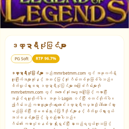
▶
ဒဏ္ဍာရီပုံပြင်များ
RTP 96.7%
PG Soft
ဒဏ္ဍာရီပုံပြင်များ
သည် mmrbetmm.com တွင် အခုလက်ရှိ
လူကြိုက်အများဆုံးနှင့် အဆင့်မြင့်ဆုံး ဂိမ်းတစ်ခုဖြစ်ပါသည်။
စိတ်လှုပ်ရှားစရာ ဒဏ္ဍာရီပုံပြင်များအခြေခံဂိမ်းများကို
mmrbetmm.com တွင် အကောင်းဆုံးအတွေ့အကြုံဖြင့် ကစားပြီး
အနိုင်ရယူလိုက်ပါ။ အခုပဲ Login ဝင်ပြီး စတင်လိုက်ပါ။
ဤဂိမ်းသည် ကစားသူများကို ရှေးဟောင်းဒဏ္ဍာရီကမ္ဘာသို့ ခေါ်ဆောင်သွား
မည်ဖြစ်ပြီး အံ့မခန်းရုပ်ကြွဒီဇိုင်းများနှင့် စိတ်လှုပ်ရှားဖွယ်
အသံစနစ်များဖြင့် ဖွဲ့စည်းထားပါသည်။
ဂိမ်း၏ ကစားပုံစနစ်မှာ ရိုးရှင်းပြီး နားလည်ရလွယ်ကူသဖြင့်