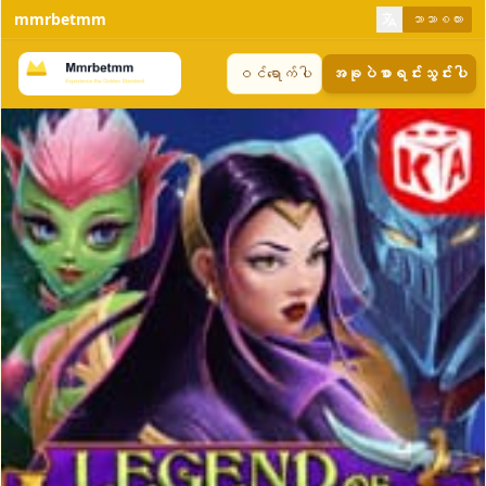
mmrbetmm
ဘာသာစကား
ဝင်ရောက်ပါ
အခုပဲစာရင်းသွင်းပါ