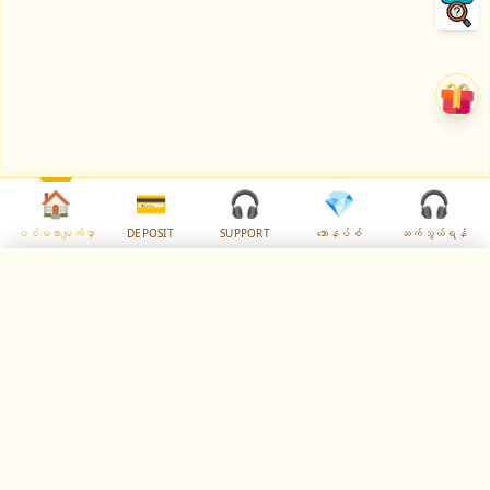
🏠
💳
🎧
💎
🎧
ပင်မစာမျက်နှာ
DEPOSIT
SUPPORT
ဘောနပ်စ်
ဆက်သွယ်ရန်
✕
Select Language
🇲🇲
✓
Myanmar
ကံကြမ္မာဘုရား - အကောင်းဆုံးကံစမ်းနိုင်သော
⚙️
mmrbetmm.com