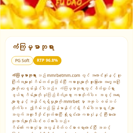
▶
ကံကြမ္မာဘုရား
RTP 96.8%
PG Soft
ကံကြမ္မာဘုရား
သည် mmrbetmm.com တွင် အကောင်းဆုံးနှင့် လူ
ကြိုက်အများဆုံး ဂိမ်းတစ်ခုဖြစ်ပြီး ကစားသူများကို ထူးခြားသော အတွေ့အကြုံ
များကို ပေးစွမ်းနိုင်ပါသည်။ ကံကြမ္မာဘုရားတွင် စိတ်လှုပ်ရှား
ဖွယ်ရာ ဂိမ်းများကို ယုံကြည်စိတ်ချစွာ ကစားလိုက်ပါ။ အခွင့်အရေး
များစွာနှင့် အနိုင်ရရှိမှုများကို mmrbet မှာ အခုပဲ စမ်းသပ်
လိုက်ပါ။ ဤဂိမ်းသည် မြန်မာနိုင်ငံရှိ ဂိမ်းဝါသနာရှင်များ
အတွက် အထူးဒီဇိုင်းထုတ်ထားပြီး ရိုးရှင်းသော ကစားပုံနှင့် ကြီးမားသော
ဆုလာဘ်များကို ပေါင်းစပ်ထားပါသည်။
ဂိမ်း၏ ကစားပုံမှာ အလွန်စိတ်ဝင်စားစရာကောင်းပြီး အဆင့်