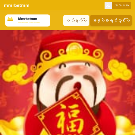
mmrbetmm
ဘာသာစကား
ဝင်ရောက်ပါ
အခုပဲစာရင်းသွင်းပါ