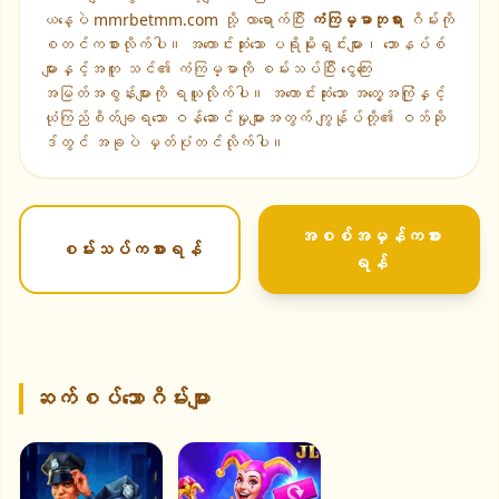
ယနေ့ပဲ mmrbetmm.com သို့ လာရောက်ပြီး
ကံကြမ္မာဘုရား
ဂိမ်းကို
စတင်ကစားလိုက်ပါ။ အကောင်းဆုံးသော ပရိုမိုးရှင်းများ၊ ဘောနပ်စ်
များနှင့်အတူ သင်၏ ကံကြမ္မာကို စမ်းသပ်ပြီး ငွေကြေး
အမြတ်အစွန်းများကို ရယူလိုက်ပါ။ အကောင်းဆုံးသော အတွေ့အကြုံနှင့်
ယုံကြည်စိတ်ချရသော ဝန်ဆောင်မှုများအတွက် ကျွန်ုပ်တို့၏ ဝဘ်ဆို
ဒ်တွင် အခုပဲ မှတ်ပုံတင်လိုက်ပါ။
အစစ်အမှန်ကစား
စမ်းသပ်ကစားရန်
ရန်
ဆက်စပ်သောဂိမ်းများ