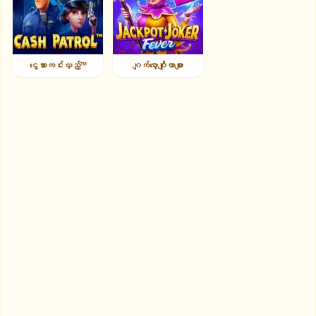
ငွေသားကင်းလှည့်™
ဂျက်ပော့ဂျိုးကာဖျား