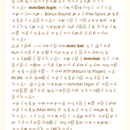
မြင့်သော ရုပ်ထွက်ဒီဇိုင်းများနှင့် အသံစနစ်များ ပါဝင်
ပါသည်။
mmrbet login
ဝင်ရောက်ပြီးနောက်တွင် သင်သည်
အထူးသင်္ကေတများ၊ Bonus Round များနှင့် Free Spins များစွာကို
ရရှိနိုင်မည်ဖြစ်သည်။ အထူးသဖြင့် ကံကြမ္မာဘုရား၏ အထူး
အင်္ဂါရပ်များသည် ကစားသူများကို အချိန်ကြာမြင့်စွာ စိတ်လှုပ်ရှား
စေပြီး အနိုင်ရရှိရန် အခွင့်အလမ်းများကို ပိုမိုတိုးတက်စေ
ပါသည်။
ကျွန်ုပ်တို့၏ ပလပ်ဖောင်းဖြစ်သော
mmr bet
တွင် ဤဂိမ်းကို
ရွေးချယ်ရခြင်းမှာ လုံခြုံစိတ်ချရမှုနှင့် မြန်ဆန်သော ငွေလွှဲ
စနစ်များကြောင့် ဖြစ်ပါသည်။ အထူးသဖြင့်
mmrbet
တွင် ကစား
ခြင်းဖြင့် အခြားသော ဝဘ်ဆိုဒ်များထက် ပိုမိုကောင်းမွန်သော အတွေ့အကြုံ
ကို ရရှိမည်ဖြစ်ပြီး၊ ဂိမ်း၏ RTP (Return to Player) သည်
96.8% အထိ ရှိသောကြောင့် အနိုင်ရရှိနိုင်ခြေ အလွန်မြင့်မား
ပါသည်။ ဤသည်မှာ ကစားသူများက mmrbet login ကို အမြဲတမ်း
အသုံးပြုပြီး ဤဂိမ်းကို ရှာဖွေကစားကြခြင်း၏ အဓိကအကြောင်းအရင်း
ဖြစ်ပါသည်။
အနိုင်ရရှိမှု အလားအလာမှာလည်း အလွန်မြင့်မားပြီး အမြင့်ဆုံးသော
အနိုင်ရရှိမှု (Max Win) ကို ရရှိရန် အခွင့်အရေးများစွာ ရှိ
ပါသည်။ ၎င်းသည် ကံတရားအပြင် နည်းဗျူဟာကိုပါ အသုံးပြုနိုင်
သော ဂိမ်းတစ်ခုဖြစ်သောကြောင့် အတွေ့အကြုံရှိသော ကစားသမားများရော၊
အသစ်များအတွက်ပါ သင့်လျော်ပါသည်။