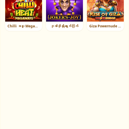
Chilli အပူ Megaways
ဂုဏ်တိုရိုးရှောက်ကြက်
Giza Powernude ™၏မြင့်တက်