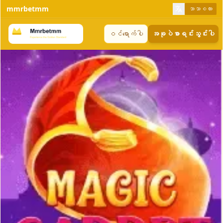
mmrbetmm
ဘာသာစကား
ဝင်ရောက်ပါ
အခုပဲစာရင်းသွင်းပါ