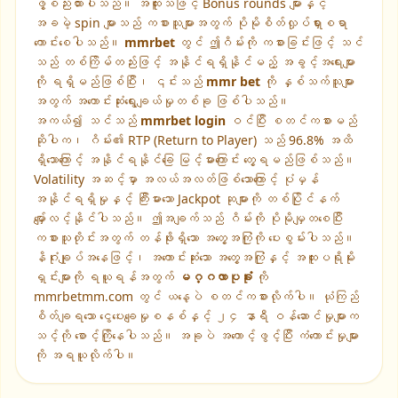
ဖွဲ့စည်းထားပါသည်။ အထူးသဖြင့် Bonus rounds များနှင့်
အခမဲ့ spin များသည် ကစားသူများအတွက် ပိုမိုစိတ်လှုပ်ရှားစရာ
ကောင်းစေပါသည်။
mmrbet
တွင် ဤဂိမ်းကို ကစားခြင်းဖြင့် သင်
သည် တစ်ကြိမ်တည်းဖြင့် အနိုင်ရရှိနိုင်မည့် အခွင့်အရေးများ
ကို ရရှိမည်ဖြစ်ပြီး၊ ၎င်းသည်
mmr bet
ကို နှစ်သက်သူများ
အတွက် အကောင်းဆုံးရွေးချယ်မှုတစ်ခု ဖြစ်ပါသည်။
အကယ်၍ သင်သည်
mmrbet login
ဝင်ပြီး စတင်ကစားမည်
ဆိုပါက၊ ဂိမ်း၏ RTP (Return to Player) သည် 96.8% အထိ
ရှိသောကြောင့် အနိုင်ရနိုင်ခြေ မြင့်မားကြောင်း တွေ့ရမည်ဖြစ်သည်။
Volatility အဆင့်မှာ အလယ်အလတ်ဖြစ်သောကြောင့် ပုံမှန်
အနိုင်ရရှိမှုနှင့် ကြီးမားသော Jackpot ဆုများကို တစ်ပြိုင်နက်
မျှော်လင့်နိုင်ပါသည်။ ဤအချက်သည် ဂိမ်းကို ပိုမိုမျှတစေပြီး
ကစားသူတိုင်းအတွက် တန်ဖိုးရှိသော အတွေ့အကြုံကို ပေးစွမ်းပါသည်။
နိဂုံးချုပ်အနေဖြင့်၊ အကောင်းဆုံးသော အတွေ့အကြုံနှင့် အထူးပရိုမိုး
ရှင်းများကို ရယူရန်အတွက်
မဂ္ဂလာပုခုံး
ကို
mmrbetmm.com တွင် ယနေ့ပဲ စတင်ကစားလိုက်ပါ။ ယုံကြည်
စိတ်ချရသော ငွေပေးချေမှုစနစ်နှင့် ၂၄ နာရီ ဝန်ဆောင်မှုများက
သင့်ကို စောင့်ကြိုနေပါသည်။ အခုပဲ အကောင့်ဖွင့်ပြီး ကံကောင်းမှုများ
ကို အရယူလိုက်ပါ။