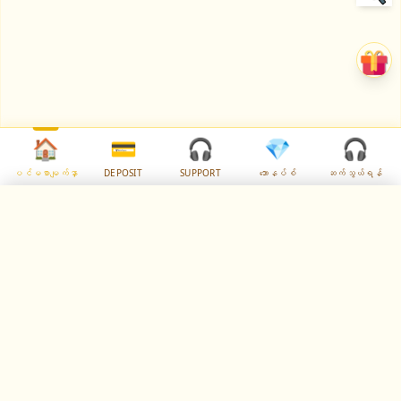
🏠
💳
🎧
💎
🎧
ပင်မစာမျက်နှာ
DEPOSIT
SUPPORT
ဘောနပ်စ်
ဆက်သွယ်ရန်
✕
Select Language
🇲🇲
✓
Myanmar
မဂ္ဂလာပုခုံး - အကောင်းဆုံးလောင်းကစား
⚙️
အတွေ့အကြုံ mmrbetmm.com