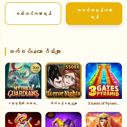
အစစ်အမှန်ကစား
စမ်းသပ်ကစားရန်
ရန်
ဆက်စပ်နေသော ဂိမ်းများ
ဒဏ္ဍာရီ၏ အကာအကွယ်များ
ထိတ်လန့်စရာညများ
3 Gates of Pyramid