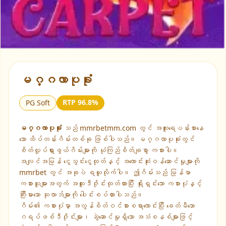
▶
မဂ္ဂလာပုခုံး
RTP 96.8%
PG Soft
မဂ္ဂလာပုခုံး
သည် mmrbetmm.com တွင် အထူးရေပန်းစားနေ
သော ထိပ်တန်းဂိမ်းတစ်ခု ဖြစ်ပါသည်။ မဂ္ဂလာပုခုံးတွင်
စိတ်လှုပ်ရှားဖွယ်ဂိမ်းများကို ယုံကြည်စိတ်ချစွာ ကစားပါ။
အလျင်အမြန် ငွေသွင်းငွေထုတ်နှင့် အကောင်းဆုံးဝန်ဆောင်မှုများကို
mmrbet တွင် အခုပဲ ရယူလိုက်ပါ။ ဤဂိမ်းသည် မြန်မာ
ကစားသူများအတွက် အထူးဒီဇိုင်းထုတ်ထားပြီး ရိုးရှင်းသော ကစားပုံနှင့်
ကြီးမားသော ဆုလာဘ်များကို ပေါင်းစပ်ထားပါသည်။
ဂိမ်း၏ ကစားပုံမှာ အလွန်စိတ်ဝင်စားစရာကောင်းပြီး ခေတ်မီသော
ဂရပ်ဖစ်ဒီဇိုင်းများ၊ ဆွဲဆောင်မှုရှိသော အသံစနစ်များဖြင့်