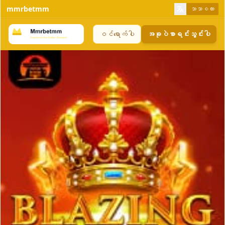
mmrbetmm
ဘာသာစကား
ဝင်ရောက်ပါ
အခုပဲစာရင်းသွင်းပါ