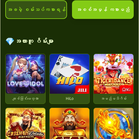
အခမဲ့ စမ်းသပ်ကစားရန်
အစစ်အမှန် ကစားမည်
💎
အလားတူ ဂိမ်းများ
ချစ်ခြင်းမေတ္တာ
HiLo
အမည်မသိဂိမ်း