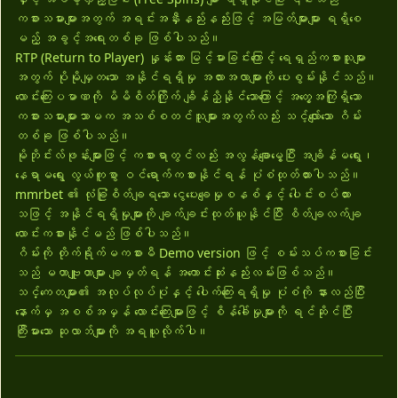
ကစားသမားများအတွက် အရင်းအနှီးနည်းနည်းဖြင့် အမြတ်များများ ရရှိစေ
မည့် အခွင့်အရေးတစ်ခု ဖြစ်ပါသည်။
RTP (Return to Player) နှုန်းထား မြင့်မားခြင်းကြောင့် ရေရှည်ကစားသူများ
အတွက် ပိုမိုမျှတသော အနိုင်ရရှိမှု အလားအလာများကို ပေးစွမ်းနိုင်သည်။
လောင်းကြေးပမာဏကို မိမိစိတ်ကြိုက် ချိန်ညှိနိုင်သောကြောင့် အတွေ့အကြုံရှိသော
ကစားသမားများသာမက အသစ်စတင်သူများအတွက်လည်း သင့်လျော်သော ဂိမ်း
တစ်ခု ဖြစ်ပါသည်။
မိုဘိုင်းလ်ဖုန်းများဖြင့် ကစားရာတွင်လည်း အလွန်ချောမွေ့ပြီး အချိန်မရွေး၊
နေရာမရွေး လွယ်ကူစွာ ဝင်ရောက်ကစားနိုင်ရန် ပုံစံထုတ်ထားပါသည်။
mmrbet ၏ လုံခြုံစိတ်ချရသော ငွေပေးချေမှုစနစ်နှင့် ပေါင်းစပ်ထား
သဖြင့် အနိုင်ရရှိမှုများကို ချက်ချင်းထုတ်ယူနိုင်ပြီး စိတ်ချလက်ချ
လောင်းကစားနိုင်မည် ဖြစ်ပါသည်။
ဂိမ်းကို တိုက်ရိုက်မကစားမီ Demo version ဖြင့် စမ်းသပ်ကစားခြင်း
သည် မဟာဗျူဟာများ ချမှတ်ရန် အကောင်းဆုံးနည်းလမ်းဖြစ်သည်။
သင်္ကေတများ၏ အလုပ်လုပ်ပုံနှင့် ပေါက်ကြေးရရှိမှု ပုံစံကို နားလည်ပြီး
နောက်မှ အစစ်အမှန် လောင်းကြေးများဖြင့် စိန်ခေါ်မှုများကို ရင်ဆိုင်ပြီး
ကြီးမားသော ဆုလာဘ်များကို အရယူလိုက်ပါ။