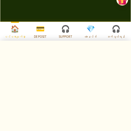
🏠
💳
🎧
💎
🎧
ပင်မစာမျက်နှာ
DEPOSIT
SUPPORT
ဘောနပ်စ်
ဆက်သွယ်ရန်
✕
Select Language
🇲🇲
✓
Myanmar
ဂိမ်းအချက်အလက်များ
ဂိမ်းပံ့ပိုးသူ
ပြန်အမ်းနှုန်း (RTP)
PG Soft
96.75
%
အနိုင်ရလမ်းကြောင်း
အနိမ့်ဆုံးလောင်းကြေး
243
200
ways
Ks
အမြင့်ဆုံးအနိုင်ရရှိမှု
ဂိမ်းအမျိုးအစား