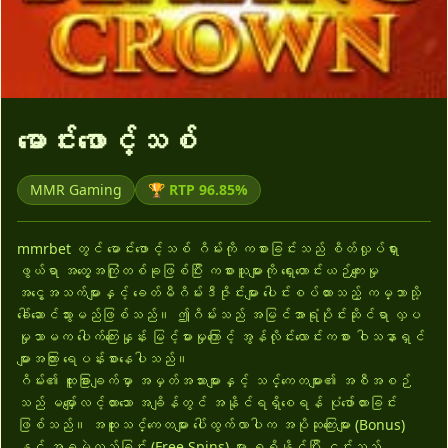
▶
မောင်းဖောင့်သစ်
MMR Gaming
🏆 RTP 96.85%
mmrbet တွင် မောင်းဖောင့်သစ် ဂိမ်းကို ကစားခြင်းသည် စိတ်လှုပ်ရှား
ဖွယ်ရာ အတွေ့အကြုံတစ်ခုဖြစ်ပြီး ကစားသူများကို ရှေးဟောင်းယဉ်ကျေးမှု
အငွေ့အသက်များနှင့် ခေတ်မီဂိမ်းဒီဇိုင်းများ ပေါင်းစပ်ထားသည့် ကမ္ဘာသို့
ခေါ်ဆောင်သွားမည်ဖြစ်သည်။ ဤဂိမ်းသည် အမြင်အာရုံပိုင်းဆိုင်ရာ လှပ
မှုသာမက ပေါက်ကြေးနှုန်း မြင့်မားမှုကြောင့် အွန်လိုင်းလောင်းကစား ဝါသနာရှင်
များအကြား ရေပန်းစားနေပါသည်။
ဂိမ်း၏ ထူးခြားချက်မှာ အမှတ်အသားများနှင့် သင်္ကေတများ၏ အစီအစဉ်
သည် မမျှော်လင့်ထားသော အချိန်တွင် အနိုင်ရရှိစေရန် ပုံဖော်ထားခြင်း
ဖြစ်သည်။ အထူးသင်္ကေတများ ပေါ်ထွက်လာပါက အပိုဆုကြေးများ (Bonus)
နှင့် အခမဲ့လှည့်ခြင်း (Free Spins) များ ရရှိနိုင်ပြီး ၎င်းသည်