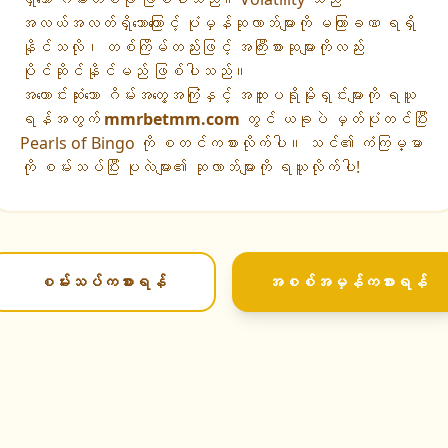
အလယ်အလတ်ရှိသောကြောင့် ပုံမှန်ဆုလာဘ်များကို မကြာခဏ ရရှိ
နိုင်သလို၊ တစ်ကြိမ်တည်းဖြင့် အကြီးစားဆုများကိုလည်း
ပိုင်ဆိုင်နိုင်မည် ဖြစ်ပါသည်။
အကောင်းဆုံးသော ဂိမ်းအတွေ့အကြုံနှင့် အထူးပရိုမိုးရှင်းများကို ရယူ
ရန်အတွက်
mmrbetmm.com
တွင် ယခုပဲ မှတ်ပုံတင်ပြီး
Pearls of Bingo ကို စတင်ကစားလိုက်ပါ။ သင်၏ ကံကြမ္မာ
ကို စမ်းသပ်ပြီး ပုလဲများ၏ ဆုလာဘ်များကို ရယူလိုက်ပါ!
စမ်းသပ်ကစားရန်
အစစ်အမှန်ကစားရန်