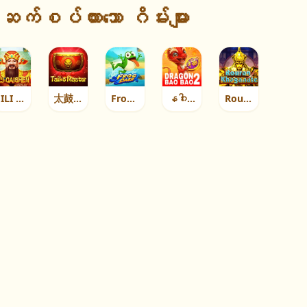
ဆက်စပ်ထားသော ဂိမ်းများ
JILI CAISHEN
太鼓 မဟာဗျူဟာရှင်
Frog Dash
နဂါး ဘောင်ဘောင် 2
Rouran Khaganate