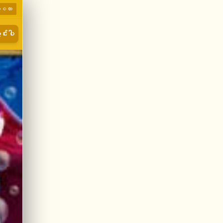
ာစကား
င်းပါ