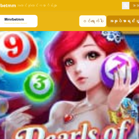
betmm
အကောင်းဆုံးလောင်းကစားဂိမ်းများ
ဘာသ
ဝင်ရောက်ပါ
အခုပဲစာရင်းသွ