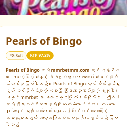
▶
Pearls of Bingo
RTP 97.2%
PG Soft
Pearls of Bingo
သည်
mmrbetmm.com
တွင် ရရှိနိုင်
သော အဆင့်မြင့်ဆုံးနှင့် စိတ်လှုပ်ရှားစရာအကောင်းဆုံး ဘင်ဂိုဂိ
မ်းတစ်ခု ဖြစ်ပါသည်။ Pearls of Bingo တွင် စိတ်လှုပ်ရှား
ဖွယ် ဘင်ဂိုဂိမ်းများကို ကစားပြီး ကြီးမားသောဆုလာဘ်များကို ရယူပါ။
အခုပဲ mmrbet မှာ အကောင့်ဖွင့်ပြီး ကံစမ်းလိုက်ပါ။ ဤဂိမ်း
သည် ရိုးရာဘင်ဂိုကစားနည်းကို ခေတ်မီသော ဒီဇိုင်း၊ လှပသော
ပုလဲရောင် အကျိုးသက်ရောက်မှုများနှင့် ပေါင်းစပ်ထားသောကြောင့်
ကစားသူများအတွက် အတွေ့အကြုံသစ်တစ်ခုကို ပေးစွမ်းမည် ဖြစ်
ပါသည်။